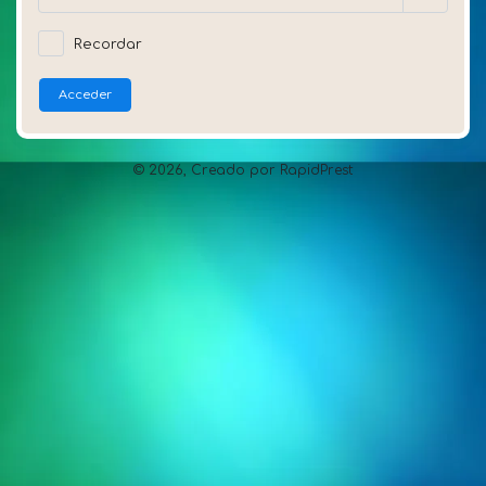
Recordar
Acceder
©
2026,
Creado por RapidPrest